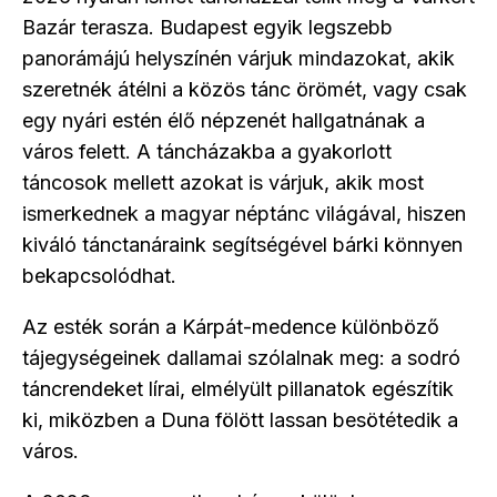
Bazár terasza. Budapest egyik legszebb
panorámájú helyszínén várjuk mindazokat, akik
szeretnék átélni a közös tánc örömét, vagy csak
egy nyári estén élő népzenét hallgatnának a
város felett. A táncházakba a gyakorlott
táncosok mellett azokat is várjuk, akik most
ismerkednek a magyar néptánc világával, hiszen
kiváló tánctanáraink segítségével bárki könnyen
bekapcsolódhat.
Az esték során a Kárpát-medence különböző
tájegységeinek dallamai szólalnak meg: a sodró
táncrendeket lírai, elmélyült pillanatok egészítik
ki, miközben a Duna fölött lassan besötétedik a
város.