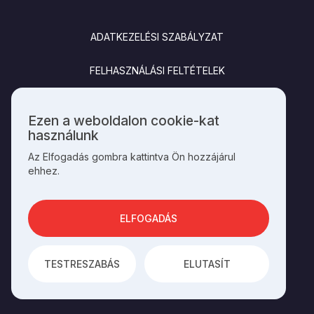
LÁBLÉC
ADATKEZELÉSI SZABÁLYZAT
FELHASZNÁLÁSI FELTÉTELEK
IMPRESSZUM
Ezen a weboldalon cookie-kat
Személyes
használunk
KAPCSOLAT
adatok
Az Elfogadás gombra kattintva Ön hozzájárul
és
ehhez.
cookie-
k
SOCIALS
használata
ELFOGADÁS
AZ OLDAL ÜZEMELTETŐJE A
HAGYOMÁNYOK HÁZA
TESTRESZABÁS
ELUTASÍT
AZ
INTEGRAL VISION
FEJLESZTETTE