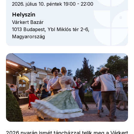
2026. július 10. péntek 19:00
-
22:00
Helyszín
Várkert Bazár
1013
Budapest,
Ybl Miklós tér
2-6,
Magyarország
2026 nyarán ismét táncházzal telik meg a Várkert