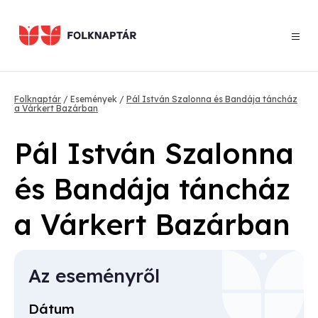
Ugrás
a
tartalomra
Morzsa
Folknaptár
Események
Pál István Szalonna és Bandája táncház
a Várkert Bazárban
Pál István Szalonna
és Bandája táncház
a Várkert Bazárban
Az eseményről
Dátum