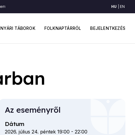
HU
EN
m alatt foly el a víz (Szék, Észak-Mezőség)
Kertem alatt foly el a víz (Sz
ő
Felhaszná
avigáció
fiók
NYÁRI TÁBOROK
FOLKNAPTÁRRÓL
BEJELENTKEZÉS
menüje
árban
Az eseményről
Dátum
2026. július 24. péntek 19:00
-
22:00