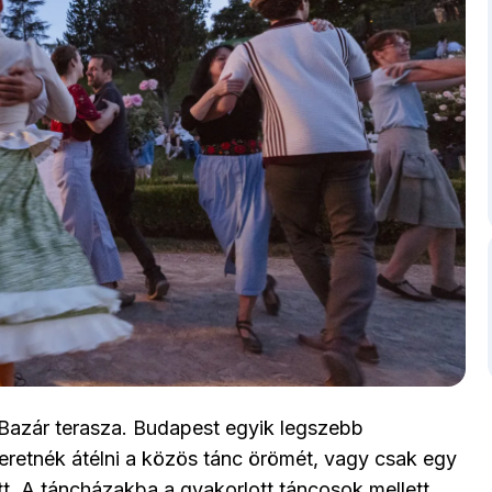
 Bazár terasza. Budapest egyik legszebb
eretnék átélni a közös tánc örömét, vagy csak egy
tt. A táncházakba a gyakorlott táncosok mellett