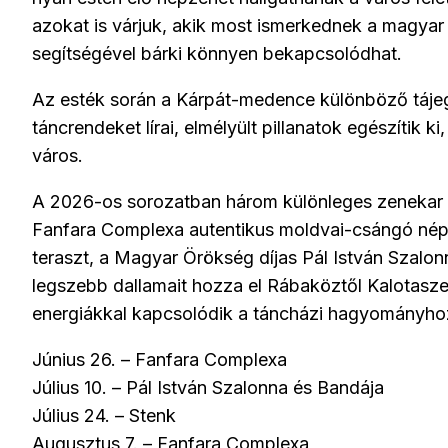
azokat is várjuk, akik most ismerkednek a magyar 
segítségével bárki könnyen bekapcsolódhat.
Az esték során a Kárpát-medence különböző tájeg
táncrendeket lírai, elmélyült pillanatok egészítik 
város.
A 2026-os sorozatban három különleges zenekar 
Fanfara Complexa autentikus moldvai-csángó népze
teraszt, a Magyar Örökség díjas Pál István Szal
legszebb dallamait hozza el Rábaköztől Kalotaszegi
energiákkal kapcsolódik a táncházi hagyományho
Június 26. – Fanfara Complexa
Július 10. – Pál István Szalonna és Bandája
Július 24. – Stenk
Augusztus 7. – Fanfara Complexa