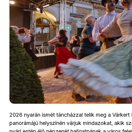
2026 nyarán ismét táncházzal telik meg a Várkert
panorámájú helyszínén várjuk mindazokat, akik sz
nyári estén élő népzenét hallgatnának a város fele