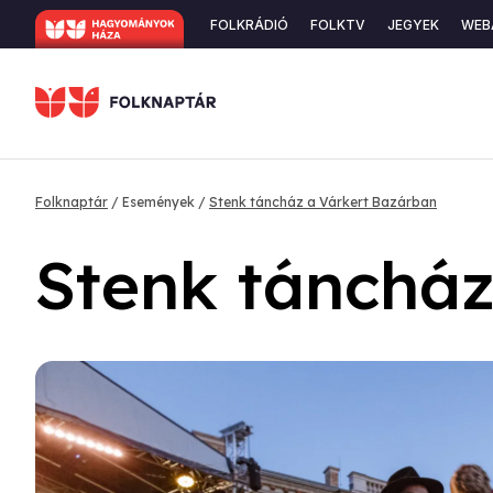
Ugrás
Secondary
FOLKRÁDIÓ
FOLKTV
JEGYEK
WEB
a
navigation
tartalomra
Morzsa
Folknaptár
Események
Stenk táncház a Várkert Bazárban
Stenk táncház