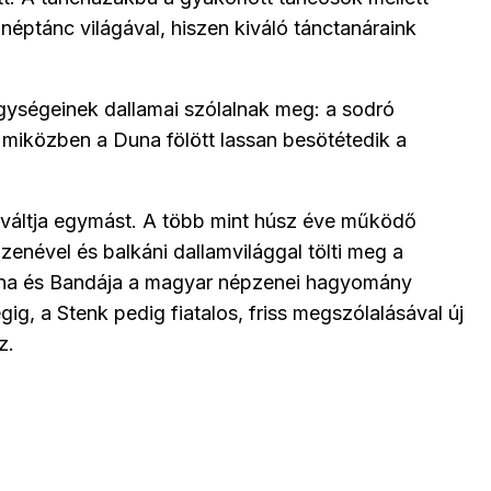
néptánc világával, hiszen kiváló tánctanáraink
ységeinek dallamai szólalnak meg: a sodró
ki, miközben a Duna fölött lassan besötétedik a
váltja egymást. A több mint húsz éve működő
nével és balkáni dallamvilággal tölti meg a
onna és Bandája a magyar népzenei hagyomány
g, a Stenk pedig fiatalos, friss megszólalásával új
z.