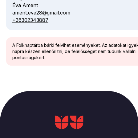
Éva Ament
ament.eva28@gmail.com
E-
+36302343887
Telefon
mail
cím
A Folknaptárba bárki felvihet eseményeket. Az adatokat igy
napra készen ellenőrizni, de felelősséget nem tudunk vállalni
pontosságukért.