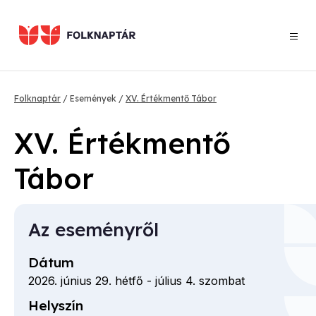
Ugrás
a
tartalomra
Morzsa
Folknaptár
Események
XV. Értékmentő Tábor
XV. Értékmentő
Tábor
Az eseményről
Dátum
2026. június 29. hétfő
-
július 4. szombat
Helyszín