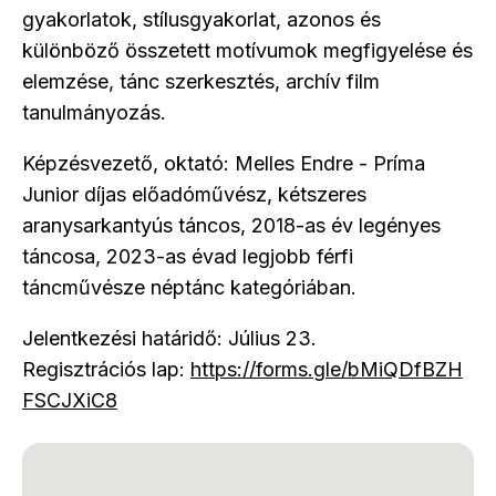
gyakorlatok, stílusgyakorlat, azonos és
különböző összetett motívumok megfigyelése és
elemzése, tánc szerkesztés, archív film
tanulmányozás.
Képzésvezető, oktató: Melles Endre - Príma
Junior díjas előadóművész, kétszeres
aranysarkantyús táncos, 2018-as év legényes
táncosa, 2023-as évad legjobb férfi
táncművésze néptánc kategóriában.
Jelentkezési határidő: Július 23.
Regisztrációs lap:
https://forms.gle/bMiQDfBZH
FSCJXiC8