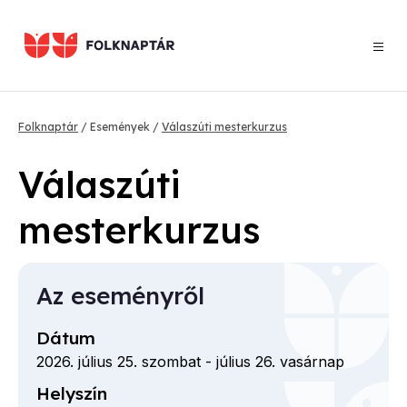
Ugrás
a
tartalomra
Morzsa
Folknaptár
Események
Válaszúti mesterkurzus
Válaszúti
mesterkurzus
Az eseményről
Dátum
2026. július 25. szombat
-
július 26. vasárnap
Helyszín