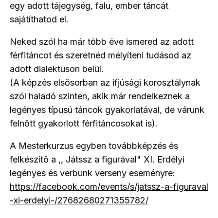
egy adott tájegység, falu, ember táncát
sajátíthatod el.
Neked szól ha már több éve ismered az adott
férfitáncot és szeretnéd mélyíteni tudásod az
adott dialektuson belül.
(A képzés elsősorban az ifjúsági korosztálynak
szól haladó szinten, akik már rendelkeznek a
legényes típusú táncok gyakorlatával, de várunk
felnőtt gyakorlott férfitáncosokat is).
A Mesterkurzus egyben továbbképzés és
felkészítő a ,, Játssz a figurával" XI. Erdélyi
legényes és verbunk verseny eseményre:
https://facebook.com/events/s/jatssz-a-figuraval
-xi-erdelyi-/27682680271355782/