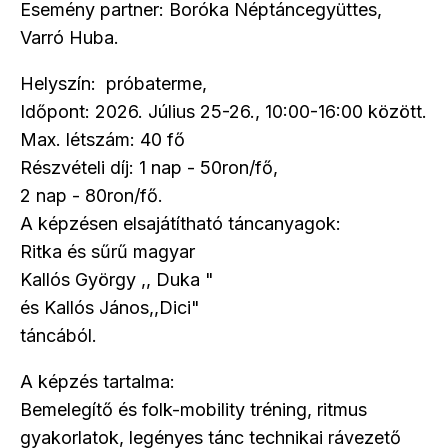
Esemény partner: Boróka Néptáncegyüttes,
Varró Huba.
Helyszín: próbaterme,
Időpont: 2026. Július 25-26., 10:00-16:00 között.
Max. létszám: 40 fő
Részvételi díj: 1 nap - 50ron/fő,
2 nap - 80ron/fő.
A képzésen elsajátítható táncanyagok:
Ritka és sűrű magyar
Kallós György ,, Duka "
és Kallós János,,Dici"
táncából.
A képzés tartalma:
Bemelegítő és folk-mobility tréning, ritmus
gyakorlatok, legényes tánc technikai rávezető