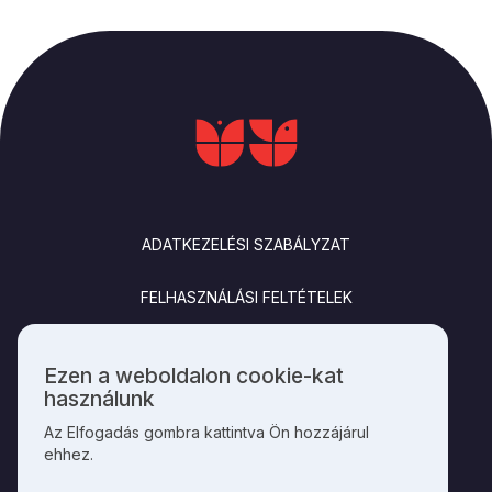
LÁBLÉC
ADATKEZELÉSI SZABÁLYZAT
FELHASZNÁLÁSI FELTÉTELEK
IMPRESSZUM
Ezen a weboldalon cookie-kat
Személyes
használunk
KAPCSOLAT
adatok
Az Elfogadás gombra kattintva Ön hozzájárul
és
ehhez.
cookie-
k