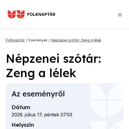
Ugrás
a
tartalomra
Morzsa
Folknaptár
Események
Népzenei szótár: Zeng a lélek
Népzenei szótár:
Zeng a lélek
Az eseményről
Dátum
2026. július 17. péntek 07:53
Helyszín