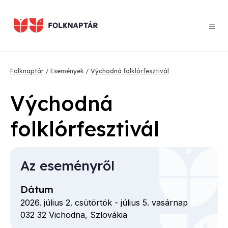
Ugrás
a
tartalomra
Morzsa
Folknaptár
Események
Východná folklórfesztivál
Východná
folklórfesztivál
Az eseményről
Dátum
2026. július 2. csütörtök
-
július 5. vasárnap
032 32
Vichodna,
Szlovákia