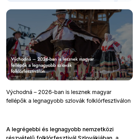
Východná – 2026-ban is lesznek magyar
fellépők a legnagyobb szlovák folklórfesztiválon
A legrégebbi és legnagyobb nemzetközi
részvételű folklórfesztivál Szlovákiában, a