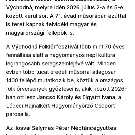
Východná, melyre idén 2026. július 2-a és 5-e
között kerül sor. A 71. évad műsorában ezúttal
is teret kapnak felvidéki magyar és
magyarországi fellépők is.
A
Východná Folklórfesztivál
több mint 70 éves
fennállása alatt a hagyományos népi kultúra
legrangosabb seregszemléjévé vált. Minden
évben több tucat eredeti műsorral átlagosan
1400 fellépő mutatkozik be, köztük a országos
folklórversenyek győztesei is, akik között 2026-
ban ott lesz
Jancsó Károly és Elgyütt Ivana,
a
Lédeci Hajnalkert Hagyományőrző Csoport
párosa is.
Az
Ilosvai Selymes Péter Néptáncegyüttes