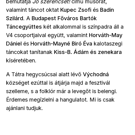
bemutatja
Jó szerencsét!
című műsorát,
valamint táncot oktat
Kupec Zsofi
és
Badin
Szilárd
. A
Budapest Főváros Bartók
Táncegyüttes
két alkalommal is színpadra áll a
V4 csoportjaival együtt, valamint
Horváth-May
Dániel
és
Horváth-Mayné Biró Éva
kalotaszegi
táncokat tanítanak
Kiss-B. Ádám és zenekara
kíséretében.
A Tátra hegycsúcsai alatt lévő
Východná
községet ezúttal is átjárja majd a fesztivál
szelleme, s a folklór már a levegőt is belengi.
Érdemes megízlelni a hangulatot. Mi is csak
ajánlani tudjuk.