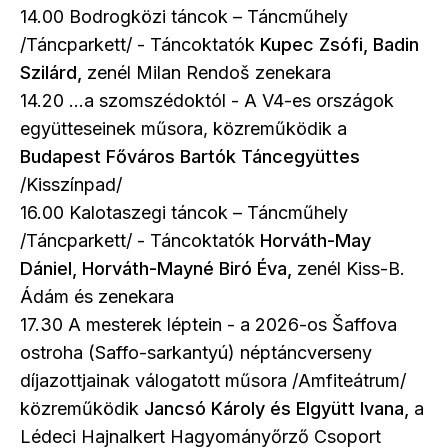
14.00 Bodrogközi táncok – Táncműhely
/Táncparkett/ - Táncoktatók
Kupec Zsófi, Badin
Szilárd,
zenél Milan Rendoš zenekara
14.20 …a szomszédoktól - A V4-es országok
együtteseinek műsora, közreműködik a
Budapest Főváros Bartók Táncegyüttes
/Kisszínpad/
16.00 Kalotaszegi táncok – Táncműhely
/Táncparkett/ - Táncoktatók
Horváth-May
Dániel, Horváth-Mayné Biró Éva,
zenél Kiss-B.
Ádám és zenekara
17.30 A mesterek léptein - a 2026-os Šaffova
ostroha (Saffo-sarkantyú) néptáncverseny
díjazottjainak válogatott műsora /Amfiteátrum/
közreműködik
Jancsó Károly és Elgyütt Ivana,
a
Lédeci Hajnalkert Hagyományőrző Csoport