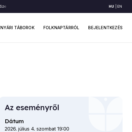
HU
EN
zentesi tekerőmuzsika (Szentes, Alsó-Tisza-vidék)
Szentesi tekerőmuzsi
ő
Felhaszná
avigáció
fiók
NYÁRI TÁBOROK
FOLKNAPTÁRRÓL
BEJELENTKEZÉS
menüje
Az eseményről
Dátum
2026. július 4. szombat 19:00