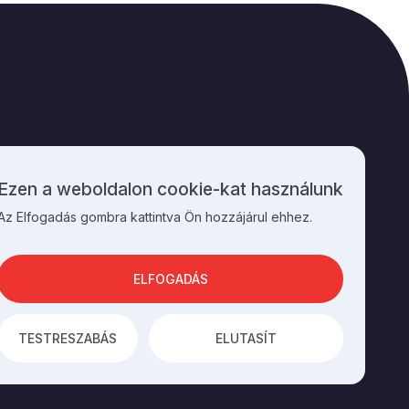
M
KAPCSOLAT
Ezen a weboldalon cookie-kat használunk
Személyes
Az Elfogadás gombra kattintva Ön hozzájárul ehhez.
adatok
és
cookie-
k
ELFOGADÁS
használata
TESTRESZABÁS
ELUTASÍT