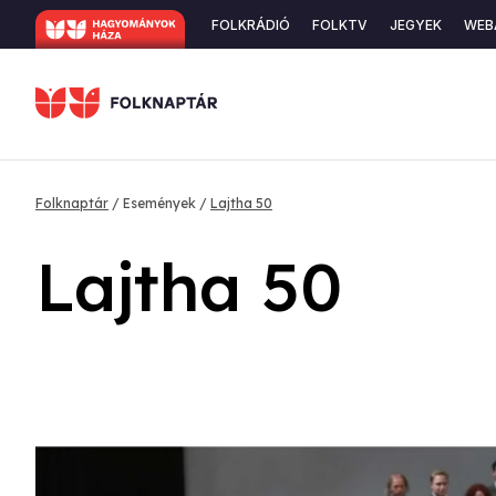
Ugrás
Secondary
FOLKRÁDIÓ
FOLKTV
JEGYEK
WEB
a
navigation
tartalomra
Morzsa
Folknaptár
Események
Lajtha 50
Lajtha 50