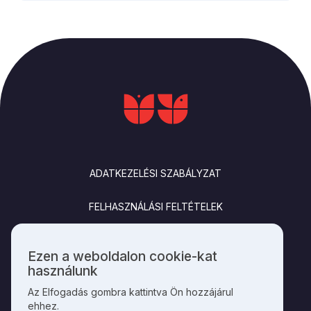
LÁBLÉC
ADATKEZELÉSI SZABÁLYZAT
FELHASZNÁLÁSI FELTÉTELEK
IMPRESSZUM
Ezen a weboldalon cookie-kat
Személyes
használunk
KAPCSOLAT
adatok
Az Elfogadás gombra kattintva Ön hozzájárul
és
ehhez.
cookie-