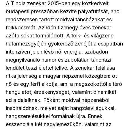
A Tindia zenekar 2015-ben egy közkedvelt
budapesti presszóban kezdte pályafutását, ahol
rendszeresen tartott moldvai táncházakat és
folkkocsmát. Az idén tizenegy éves zenekar
azóta sokat formálódott. A folk- és világzene
határmezsgyéjén gyökerező zenéjét a csapatban
intenzíven jelen lévő női energia, szabadon
megnyilvánuló humor és zabolátlan táncházi
lendület teszi élettel telivé. A zenekar felállása
ritka jelenség a magyar népzenei közegben: öt
nő és egy férfi alkotja, ami a megszokottól eltérő
hangulatot, érzékenységet, valamint dinamikát
ad a dalaiknak. Főként moldvai népzenéből
inspirálódnak, melyet saját hangzásvilágukkal,
hangszerelésükkel formálnak újra. Ennek
esszenciája két nagylemezükön, valamint az