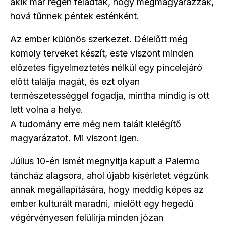
akik már régen feladták, hogy megmagyarázzák,
hová tűnnek péntek esténként.
Az ember különös szerkezet. Délelőtt még
komoly terveket készít, este viszont minden
előzetes figyelmeztetés nélkül egy pincelejáró
előtt találja magát, és ezt olyan
természetességgel fogadja, mintha mindig is ott
lett volna a helye.
A tudomány erre még nem talált kielégítő
magyarázatot. Mi viszont igen.
Július 10-én ismét megnyitja kapuit a Palermo
táncház alagsora, ahol újabb kísérletet végzünk
annak megállapítására, hogy meddig képes az
ember kulturált maradni, mielőtt egy hegedű
végérvényesen felülírja minden józan