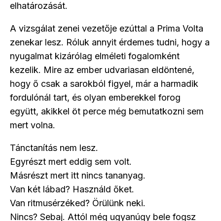
elhatározását.
A vizsgálat zenei vezetője ezúttal a Prima Volta
zenekar lesz. Róluk annyit érdemes tudni, hogy a
nyugalmat kizárólag elméleti fogalomként
kezelik. Mire az ember udvariasan eldöntené,
hogy ő csak a sarokból figyel, már a harmadik
fordulónál tart, és olyan emberekkel forog
együtt, akikkel öt perce még bemutatkozni sem
mert volna.
Tánctanítás nem lesz.
Egyrészt mert eddig sem volt.
Másrészt mert itt nincs tananyag.
Van két lábad? Használd őket.
Van ritmusérzéked? Örülünk neki.
Nincs? Sebaj. Attól még ugyanúgy bele fogsz