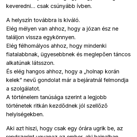
keveredni… csak csúnyább ívben.
A helyszín továbbra is kiváló.
Elég mélyen van ahhoz, hogy a józan ész ne
találjon vissza egykönnyen.
Elég félhomályos ahhoz, hogy mindenki
fiatalabbnak, ügyesebbnek és meglepően táncos
alkatúnak látsszon.
És elég hangos ahhoz, hogy a „holnap korán
kelek” nevű gondolat már a bejáratnál felmondja
a szolgálatot.
A történelem tanúsága szerint a legjobb
történetek ritkán kezdődnek jól szellőző
helyiségekben.
Aki azt hiszi, hogy csak egy órára ugrik be, az
rendszerint ugyanaz az ember, aki hajnalban