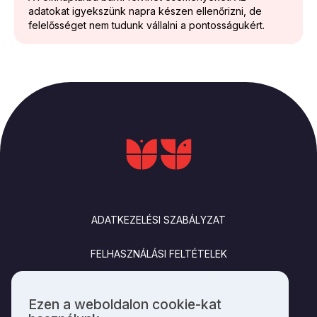
adatokat igyekszünk napra készen ellenőrizni, de
felelősséget nem tudunk vállalni a pontosságukért.
LÁBLÉC
ADATKEZELÉSI SZABÁLYZAT
FELHASZNÁLÁSI FELTÉTELEK
IMPRESSZUM
Ezen a weboldalon cookie-kat
Személyes