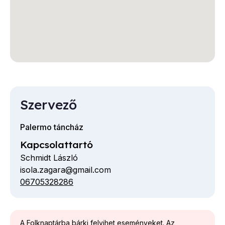
Szervező
Palermo táncház
Kapcsolattartó
Schmidt László
isola.zagara@gmail.com
E-
06705328286
Telefon
mail
cím
A Folknaptárba bárki felvihet eseményeket. Az