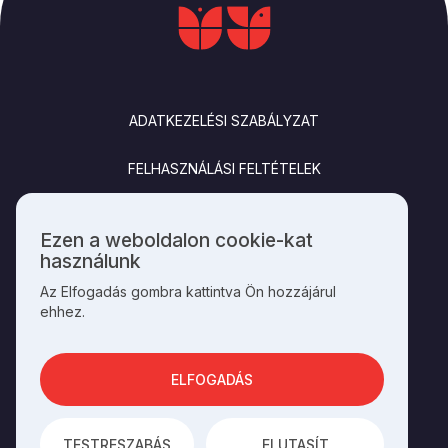
LÁBLÉC
ADATKEZELÉSI SZABÁLYZAT
FELHASZNÁLÁSI FELTÉTELEK
IMPRESSZUM
Ezen a weboldalon cookie-kat
Személyes
használunk
KAPCSOLAT
adatok
Az Elfogadás gombra kattintva Ön hozzájárul
és
ehhez.
cookie-
k
SOCIALS
használata
ELFOGADÁS
AZ OLDAL ÜZEMELTETŐJE A
HAGYOMÁNYOK HÁZA
TESTRESZABÁS
ELUTASÍT