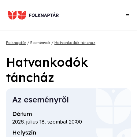
Ugrás
a
tartalomra
Morzsa
Folknaptár
Események
Hatvankodók táncház
Hatvankodók
táncház
Az eseményről
Dátum
2026. július 18. szombat 20:00
Helyszín