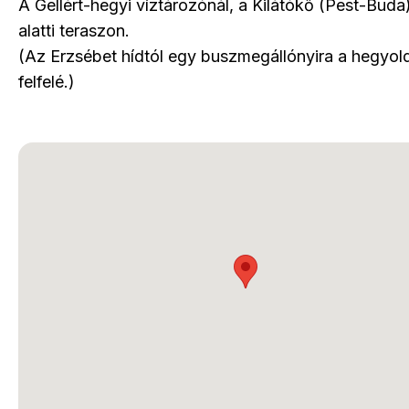
A Gellért-hegyi víztározónál, a Kilátókő (Pest-Buda
alatti teraszon.
(Az Erzsébet hídtól egy buszmegállónyira a hegyol
felfelé.)