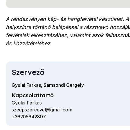
A rendezvényen kép- és hangfelvétel készülhet. A
helyszínre történő belépéssel a résztvevő hozzájár
felvételek elkészítéséhez, valamint azok felhaszn
és közzétételéhez
Szervező
Gyulai Farkas, Sámsondi Gergely
Kapcsolattartó
Gyulai Farkas
szeepszereevel@gmail.com
E-
+36205642897
Telefon
mail
cím