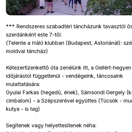
*** Rendszeres szabadtéri táncházunk tavasztól ős
szerdánként este 7-től.
(Telente a Háló klubban (Budapest, Astoriánál): szé
moldvai táncház)
Kétezertizenkettő óta zenélünk itt, a Gellért-hegyen
időjárástól függetlenül - vendégeink, táncosaink
mulattatására:
Gyulai Farkas (hegedű, ének), Sámsondi Gergely (
cimbalom) - a Szépszerével együttes (Tücsök - mud
kutya - is tag)
Segítenek vagy helyettesítenek néha: