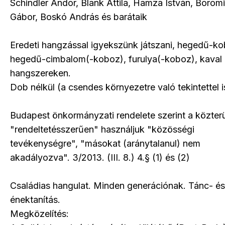
Schindler Andor, Blank Attila, Hamza István, Borom
Gábor, Boskó András és barátaik
Eredeti hangzással igyekszünk játszani, hegedű-ko
hegedű-cimbalom(-koboz), furulya(-koboz), kaval
hangszereken.
Dob nélkül (a csendes környezetre való tekintettel i
Budapest önkormányzati rendelete szerint a közterü
"rendeltetésszerűen" használjuk "közösségi
tevékenységre", "másokat (aránytalanul) nem
akadályozva". 3/2013. (III. 8.) 4.§ (1) és (2)
Családias hangulat. Minden generációnak. Tánc- és
énektanítás.
Megközelítés: