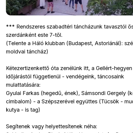
*** Rendszeres szabadtéri táncházunk tavasztól ős
szerdánként este 7-től.
(Telente a Háló klubban (Budapest, Astoriánál): szé
moldvai táncház)
Kétezertizenkettő óta zenélünk itt, a Gellért-hegyen
időjárástól függetlenül - vendégeink, táncosaink
mulattatására:
Gyulai Farkas (hegedű, ének), Sámsondi Gergely (
cimbalom) - a Szépszerével együttes (Tücsök - mud
kutya - is tag)
Segítenek vagy helyettesítenek néha: