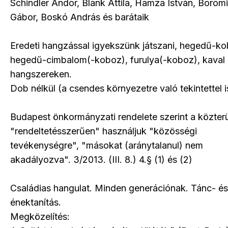
Schindler Andor, Blank Attila, Hamza István, Borom
Gábor, Boskó András és barátaik
Eredeti hangzással igyekszünk játszani, hegedű-ko
hegedű-cimbalom(-koboz), furulya(-koboz), kaval
hangszereken.
Dob nélkül (a csendes környezetre való tekintettel i
Budapest önkormányzati rendelete szerint a közterü
"rendeltetésszerűen" használjuk "közösségi
tevékenységre", "másokat (aránytalanul) nem
akadályozva". 3/2013. (III. 8.) 4.§ (1) és (2)
Családias hangulat. Minden generációnak. Tánc- és
énektanítás.
Megközelítés: