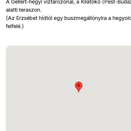
A Gellért-hegyi víztározónál, a Kilátókő (Pest-Buda
alatti teraszon.
(Az Erzsébet hídtól egy buszmegállónyira a hegyol
felfelé.)