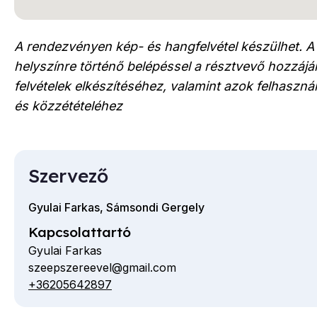
A rendezvényen kép- és hangfelvétel készülhet. A
helyszínre történő belépéssel a résztvevő hozzájár
felvételek elkészítéséhez, valamint azok felhaszn
és közzétételéhez
Szervező
Gyulai Farkas, Sámsondi Gergely
Kapcsolattartó
Gyulai Farkas
szeepszereevel@gmail.com
E-
+36205642897
Telefon
mail
cím