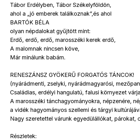
Tábor Erdélyben, Tábor Székelyföldön,
ahol a „jó emberek találkoznak”,és ahol
BARTÓK BÉLA
olyan népdalokat gyűjtött mint:
Erdő, erdő, erdő, marosszéki kerek erdő,
A malomnak nincsen köve,
Már minálunk babám.
RENESZÁNSZ GYÖKERŰ FORGATÓS TÁNCOK!
(nyárádmenti, zselyki, nyárádmagyarósi, mezőpani
Családias, erdélyi hangulatú, falusi környezet várj
A marosszéki tánchagyományokra, népzenére, né
a vidék hagyományos szellemi és tárgyi kultúrájá
Nagy szeretettel várunk egyedülállókat, párokat, 
Részletek: