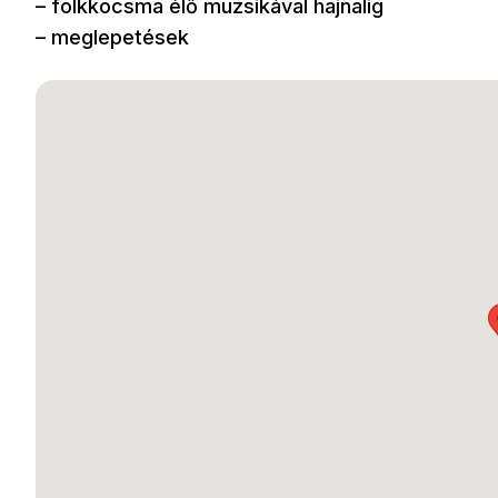
– folkkocsma élő muzsikával hajnalig
– meglepetések