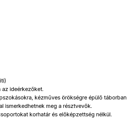
ti)
a az ideérkezőket.
pszokásokra, kézműves örökségre épülő táborban
val ismerkedhetnek meg a résztvevők.
csoportokat korhatár és előképzettség nélkül.