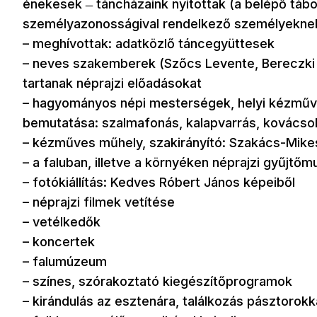
énekesek ̶ táncházaink nyitottak (a belépő tábo
személyazonosságival rendelkező személyekne
– meghívottak: adatközlő táncegyüttesek
– neves szakemberek (Szőcs Levente, Bereczki É
tartanak néprajzi előadásokat
– hagyományos népi mesterségek, helyi kézműv
bemutatása: szalmafonás, kalapvarrás, kovácsol
– kézműves műhely, szakirányító: Szakács-Mikes
– a faluban, illetve a környéken néprajzi gyűjtőmu
– fotókiállítás: Kedves Róbert János képeiből
– néprajzi filmek vetítése
– vetélkedők
– koncertek
– falumúzeum
– színes, szórakoztató kiegészítőprogramok
– kirándulás az esztenára, találkozás pásztorokk