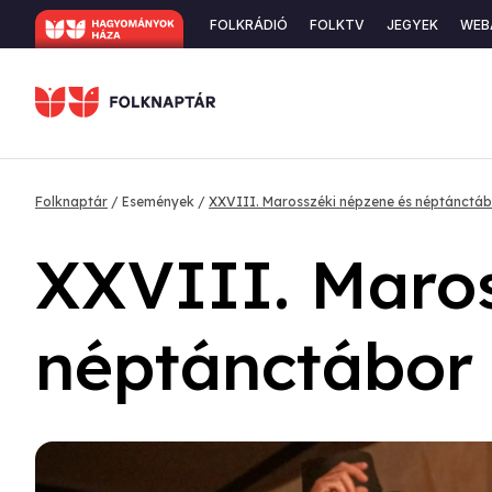
Ugrás
Secondary
FOLKRÁDIÓ
FOLKTV
JEGYEK
WEB
a
navigation
tartalomra
Morzsa
Folknaptár
Események
XXVIII. Marosszéki népzene és néptánctá
XXVIII. Maros
néptánctábor