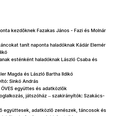
onta kezdőknek Fazakas János - Fazi és Molnár
ncokat tanít naponta haladóknak
Kádár Elemér
dikó
tanak esténként haladóknak László Csaba és
er Magda és László Bartha Ildikó
ító: Sinkó András
 ÖVES együttes és adatközlők
glalkozás, játszóház ̶ szakirányítók: Szakács-
ő együttesek, adatközlő zenészek, táncosok és