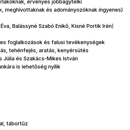
rlakóknak, érvényes jobbágytelki
k, meghívottaknak és adományozóknak ingyenes)
va, Balássyné Szabó Enikő, Kisné Portik Irén
)
es foglalkozások és falusi tevékenységek
ás, tehénfejés, aratás, kenyérsütés
 Júlia és Szakács-Mikes István
nkára is lehetőség nyílik
al, tábortűz