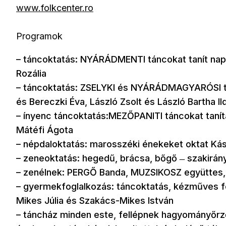
www.folkcenter.ro
Programok
– táncoktatás: NYÁRÁDMENTI táncokat tanít nap
Rozália
– táncoktatás: ZSELYKI és NYÁRÁDMAGYARÓSI tá
és Bereczki Éva, László Zsolt és László Bartha Il
– ínyenc táncoktatás:MEZŐPANITI táncokat taní
Mátéfi Ágota
– népdaloktatás: marosszéki énekeket oktat Kásl
– zeneoktatás: hegedű, brácsa, bőgő ̶ szakirány
– zenélnek: PERGŐ Banda, MUZSIKOSZ együttes,
– gyermekfoglalkozás: táncoktatás, kézműves fo
Mikes Júlia és Szakács-Mikes István
– táncház minden este, fellépnek hagyományőrz