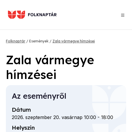
Ugrás
a
tartalomra
Morzsa
Folknaptár
Események
Zala vármegye hímzései
Zala vármegye
hímzései
Az eseményről
Dátum
2026. szeptember 20. vasárnap 10:00
-
18:00
Helyszín