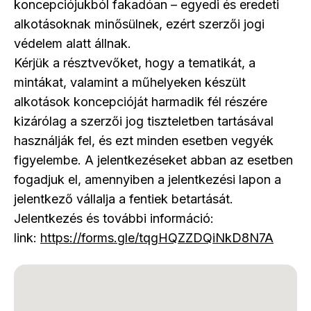
koncepciójukból fakadóan – egyedi és eredeti
alkotásoknak minősülnek, ezért szerzői jogi
védelem alatt állnak.
Kérjük a résztvevőket, hogy a tematikát, a
mintákat, valamint a műhelyeken készült
alkotások koncepcióját harmadik fél részére
kizárólag a szerzői jog tiszteletben tartásával
használják fel, és ezt minden esetben vegyék
figyelembe. A jelentkezéseket abban az esetben
fogadjuk el, amennyiben a jelentkezési lapon a
jelentkező vállalja a fentiek betartását.
Jelentkezés és további információ:
link:
https://forms.gle/tqgHQZZDQiNkD8N7A