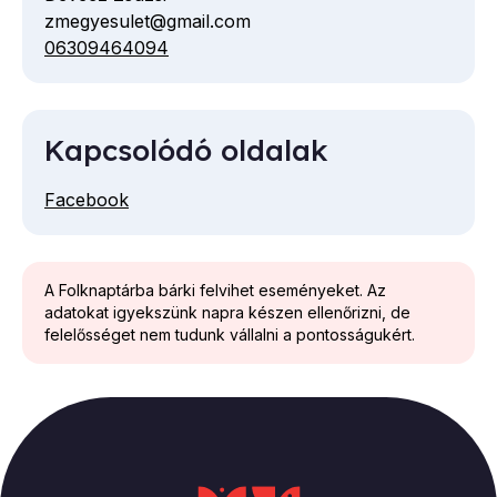
zmegyesulet@gmail.com
E-
06309464094
Telefon
mail
cím
Kapcsolódó oldalak
Facebook
A Folknaptárba bárki felvihet eseményeket. Az
adatokat igyekszünk napra készen ellenőrizni, de
felelősséget nem tudunk vállalni a pontosságukért.