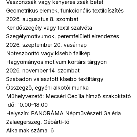
Vászonzsák vagy kenyeres zsák betét
Geometrikus elemek, funkcionális textildíszítés
2026. augusztus 8. szombat
Kendőszegély vagy textil szalvéta
Szegélymotívumok, peremfelületi elrendezés
2026. szeptember 20. vasárnap
Noteszborító vagy kisebb falikép
Hagyományos motívum kortárs tárgyon
2026. november 14. szombat
Szabadon választott kisebb textiltárgy
Összegző, egyéni alkotói munka
Műhelyvezető: Mecséri Cecília hímző szakoktató
Idő: 10.00–18.00
Helyszín: PANORÁMA Népművészeti Galéria
Zalaegerszeg, Gébárti-tó
Alkalmak száma: 6