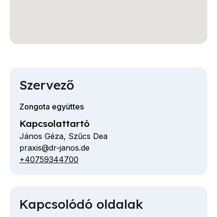
Szervező
Zongota együttes
Kapcsolattartó
János Géza, Szűcs Dea
praxis@dr-janos.de
E-
+40759344700
Telefon
mail
cím
Kapcsolódó oldalak