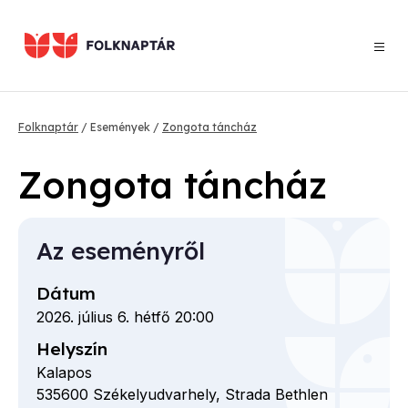
Ugrás
a
tartalomra
Morzsa
Folknaptár
Események
Zongota táncház
Zongota táncház
Az eseményről
Dátum
2026. július 6. hétfő 20:00
Helyszín
Kalapos
535600
Székelyudvarhely,
Strada Bethlen