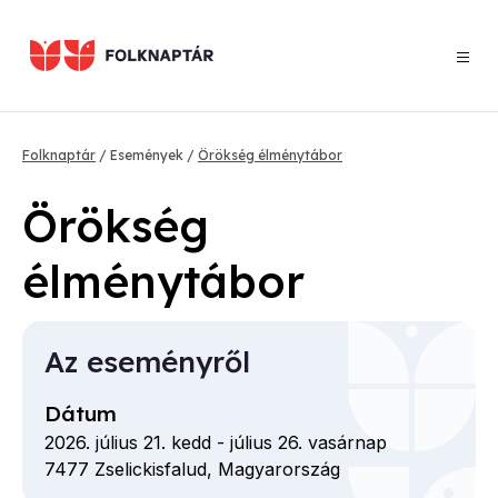
Ugrás
a
tartalomra
Morzsa
Folknaptár
Események
Örökség élménytábor
Örökség
élménytábor
Az eseményről
Dátum
2026. július 21. kedd
-
július 26. vasárnap
7477
Zselickisfalud,
Magyarország