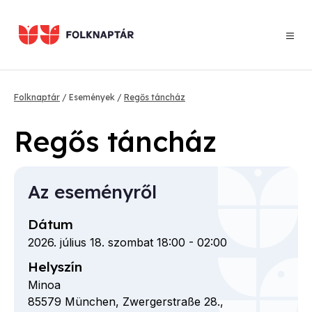
Ugrás
a
tartalomra
Morzsa
Folknaptár
Események
Regős táncház
Regős táncház
Az eseményről
Dátum
2026. július 18. szombat 18:00
-
02:00
Helyszín
Minoa
85579
München,
Zwergerstraße
28.,