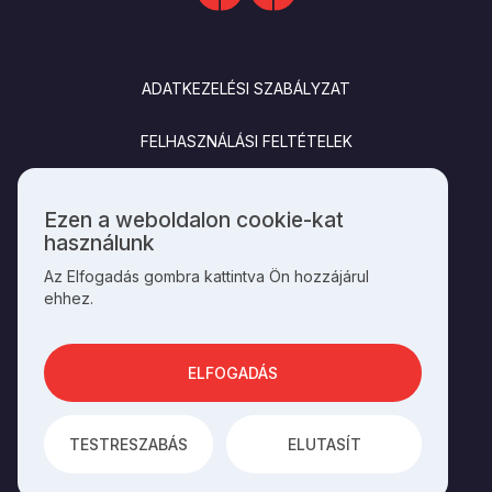
LÁBLÉC
ADATKEZELÉSI SZABÁLYZAT
FELHASZNÁLÁSI FELTÉTELEK
IMPRESSZUM
Ezen a weboldalon cookie-kat
Személyes
használunk
KAPCSOLAT
adatok
Az Elfogadás gombra kattintva Ön hozzájárul
és
ehhez.
cookie-
k
SOCIALS
használata
ELFOGADÁS
AZ OLDAL ÜZEMELTETŐJE A
HAGYOMÁNYOK HÁZA
TESTRESZABÁS
ELUTASÍT
AZ
INTEGRAL VISION
FEJLESZTETTE