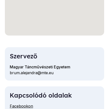
Szervező
Magyar Táncművészeti Egyetem
brum.alejandra@mte.eu
E-
mail
cím
Kapcsolódó oldalak
Facebookon