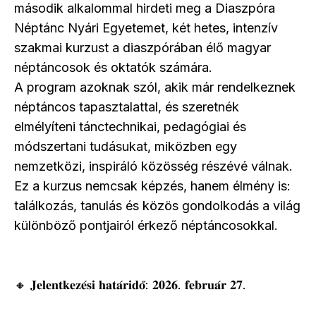
második alkalommal hirdeti meg a Diaszpóra
Néptánc Nyári Egyetemet, két hetes, intenzív
szakmai kurzust a diaszpórában élő magyar
néptáncosok és oktatók számára.
A program azoknak szól, akik már rendelkeznek
néptáncos tapasztalattal, és szeretnék
elmélyíteni tánctechnikai, pedagógiai és
módszertani tudásukat, miközben egy
nemzetközi, inspiráló közösség részévé válnak.
Ez a kurzus nemcsak képzés, hanem élmény is:
találkozás, tanulás és közös gondolkodás a világ
különböző pontjairól érkező néptáncosokkal.
🔸 𝐉𝐞𝐥𝐞𝐧𝐭𝐤𝐞𝐳𝐞́𝐬𝐢 𝐡𝐚𝐭𝐚́𝐫𝐢𝐝𝐨̋: 𝟐𝟎𝟐𝟔. 𝐟𝐞𝐛𝐫𝐮𝐚́𝐫 𝟐𝟕.