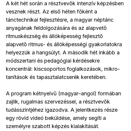
A két hét során a résztvevők intenzív képzésben
vesznek részt. Az első héten főként a
tánctechnikai fejlesztésre, a magyar néptánc
anyagának feldolgozására és az alapvető
ritmuskészség és állóképesség fejlesztő
alapvető ritmus- és állóképességi gyakorlatokra
helyezzük a hangsúlyt. A második hét inkább a
módszertani és pedagógiai kérdésekre
koncentrál: kiscsoportos foglalkozások, mikro-
tanítások és tapasztalatcserék keretében.
A program kétnyelvű (magyar–angol) formában
zajlik, rugalmas szervezéssel, a résztvevők
tudásszintjéhez igazodva. A jelentkezés része
egy rövid videó beküldése, amely segíti a
személyre szabott képzés kialakítását.