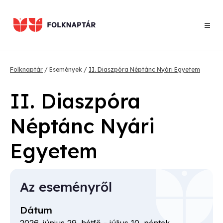
Ugrás
a
tartalomra
Morzsa
Folknaptár
Események
II. Diaszpóra Néptánc Nyári Egyetem
II. Diaszpóra
Néptánc Nyári
Egyetem
Az eseményről
Dátum
2026. június 29. hétfő
-
július 10. péntek