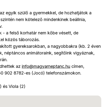
k az egyik szülő a gyermekkel, de hozhatjátok a
 szintén nem kötelező mindenkinek beállnia,
v.
 - a felső korhatár nem kőbe vésett, de
kkel közös táborozás.
akított gyereksarokban, a nagyobbakra (kb. 2 éven
nak, néptáncos animátoraink, segítőink vigyáznak,
rán.
ődhettek az
info@magyarneptanc.hu
címen,
30 902 8782-es (Jocó) telefonszámokon.
 és Viola (2)