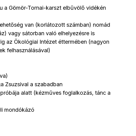
lu a Gömör-Tornai-karszt elbűvölő vidékén
 lehetőség van (korlátozott számban) nomád
áz) vagy sátorban való elhelyezésre is
liig az Ökológiai Intézet éttermében (nagyon
rek felhasználásával)
tva)
ga Zsuzsival a szabadban
róbája alatt (kézműves foglalkozás, tánc a
eli mondókázó