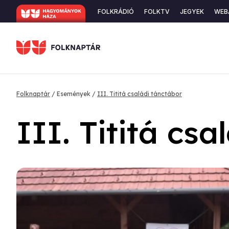
Ugrás
Secondary
FOLKRÁDIÓ
FOLKTV
JEGYEK
WEB
a
navigation
tartalomra
Morzsa
Folknaptár
Események
III. Tititá családi tánctábor
III. Tititá cs