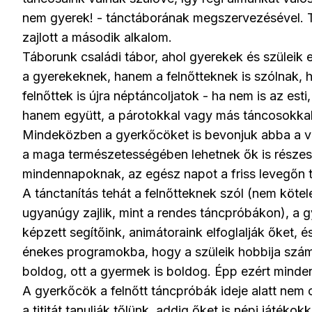
nem gyerek! - tánctáborának megszervezésével. Ta
zajlott a második alkalom.
Táborunk családi tábor, ahol gyerekek és szüleik
a gyerekeknek, hanem a felnőtteknek is szólnak, h
felnőttek is újra néptáncoljatok - ha nem is az es
hanem együtt, a párotokkal vagy más táncosokkal 
Mindeközben a gyerkőcöket is bevonjuk abba a világ
a maga természetességében lehetnek ők is részesei
mindennapoknak, az egész napot a friss levegőn t
A tánctanítás tehát a felnőtteknek szól (nem kötel
ugyanúgy zajlik, mint a rendes táncpróbákon), a g
képzett segítőink, animátoraink elfoglalják őket, 
énekes programokba, hogy a szüleik hobbija számu
boldog, ott a gyermek is boldog. Épp ezért minden
A gyerkőcök a felnőtt táncpróbák ideje alatt nem
a tititát tanulják tőlünk, addig őket is népi játé