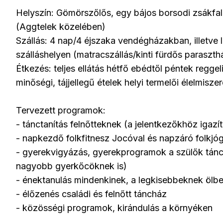
Helyszín: Gömörszőlős, egy bájos borsodi zsákfa
(Aggtelek közelében)
Szállás: 4 nap/4 éjszaka vendégházakban, illetve
szálláshelyen (matracszállás/kinti fürdős paraszth
Étkezés: teljes ellátás hétfő ebédtől péntek regge
minőségi, tájjellegű ételek helyi termelői élelmisze
Tervezett programok:
- tánctanítás felnőtteknek (a jelentkezőkhöz igazí
- napkezdő folkfitnesz Jocóval és napzáró folkjó
- gyerekvigyázás, gyerekprogramok a szülők táncp
nagyobb gyerkőcöknek is)
- énektanulás mindenkinek, a legkisebbeknek ölb
- élőzenés családi és felnőtt táncház
- közösségi programok, kirándulás a környéken