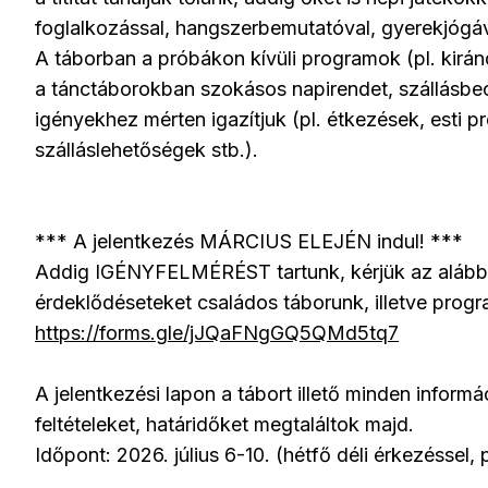
foglalkozással, hangszerbemutatóval, gyerekjógáva
A táborban a próbákon kívüli programok (pl. kirán
a tánctáborokban szokásos napirendet, szállásbeo
igényekhez mérten igazítjuk (pl. étkezések, esti 
szálláslehetőségek stb.).
*** A jelentkezés MÁRCIUS ELEJÉN indul! ***
Addig IGÉNYFELMÉRÉST tartunk, kérjük az alábbi r
érdeklődéseteket családos táborunk, illetve progra
https://forms.gle/jJQaFNgGQ5QMd5tq7
A jelentkezési lapon a tábort illető minden informác
feltételeket, határidőket megtaláltok majd.
Időpont: 2026. július 6-10. (hétfő déli érkezéssel, 