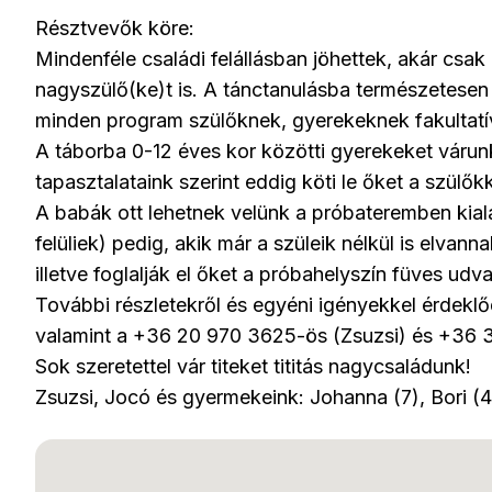
Résztvevők köre:
Mindenféle családi felállásban jöhettek, akár csa
nagyszülő(ke)t is. A tánctanulásba természetesen
minden program szülőknek, gyerekeknek fakultatí
A táborba 0-12 éves kor közötti gyerekeket várunk
tapasztalataink szerint eddig köti le őket a szülő
A babák ott lehetnek velünk a próbateremben kial
felüliek) pedig, akik már a szüleik nélkül is elvan
illetve foglalják el őket a próbahelyszín füves udva
További részletekről és egyéni igényekkel érdekl
valamint a +36 20 970 3625-ös (Zsuzsi) és +36 
Sok szeretettel vár titeket tititás nagycsaládunk!
Zsuzsi, Jocó és gyermekeink: Johanna (7), Bori (4)