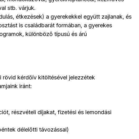
l stb. várjuk.
dulás, étkezések) a gyerekekkel együtt zajlanak, és
sztást is családbarát formában, a gyerekes
programok, különböző típusú és árú
övid kérdőív kitöltésével jelezzétek
mjaink iránt:
iót, részvételi díjakat, fizetési és lemondási
péntek délelőtti távozással)