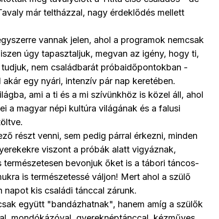
valy már teltházzal, nagy érdeklődés mellett
 egyszerre vannak jelen, ahol a programok nemcsak
iszen úgy tapasztaljuk, megvan az igény, hogy ti,
ti, tudjuk, nem családbarát próbaidőpontokban -
akár egy nyári, intenzív pár nap keretében.
ba, ami a ti és a mi szívünkhöz is közel áll, ahol
 a magyar népi kultúra világának és a falusi
öltve.
ező részt venni, sem pedig párral érkezni, minden
yerekekre viszont a próbák alatt vigyáznak,
és természetesen bevonjuk őket is a tábori táncos-
kra is természetessé váljon! Mert ahol a szülő
 napot kis családi tánccal zárunk.
 csak együtt "bandázhatnak", hanem amíg a szülők
kokkal, mondókázóval, gyereknéptánccal, kézműves