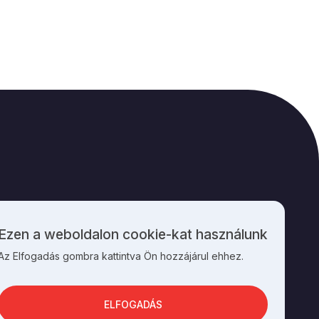
M
KAPCSOLAT
Ezen a weboldalon cookie-kat használunk
Személyes
Az Elfogadás gombra kattintva Ön hozzájárul ehhez.
adatok
és
cookie-
k
ELFOGADÁS
használata