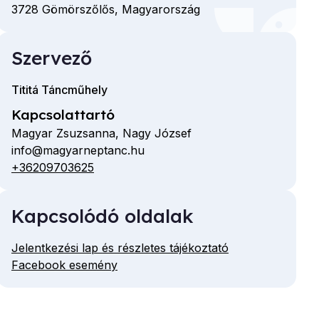
3728
Gömörszőlős,
Magyarország
Szervező
Tititá Táncműhely
Kapcsolattartó
Magyar Zsuzsanna, Nagy József
info@magyarneptanc.hu
E-
+36209703625
Telefon
mail
cím
Kapcsolódó oldalak
Jelentkezési lap és részletes tájékoztató
Facebook esemény