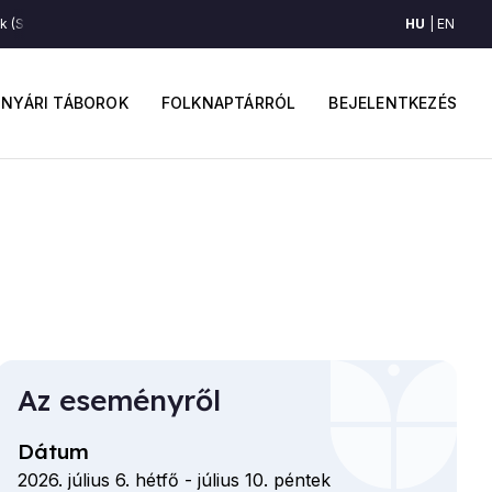
HU
EN
 (Somogy)
Régi somogyi ének (Somogy)
Régi somogyi ének (Somogy)
ő
Felhaszná
avigáció
fiók
NYÁRI TÁBOROK
FOLKNAPTÁRRÓL
BEJELENTKEZÉS
menüje
Az eseményről
Dátum
2026. július 6. hétfő
-
július 10. péntek