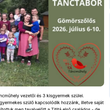
ncműhely vezetői és 3 kisgyermek szülei.
yermekes szülő kapcsolódik hozzánk, illetve saját
tottuk meg tavalyelőtt a Tititá első családos - de