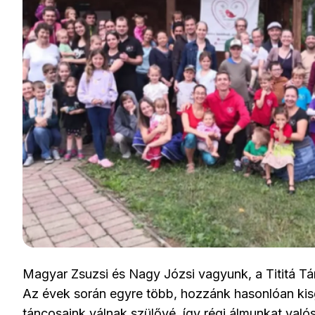
Magyar Zsuzsi és Nagy Józsi vagyunk, a Tititá Tá
Az évek során egyre több, hozzánk hasonlóan kisg
táncosaink válnak szülővé, így régi álmunkat valósí