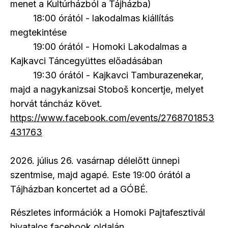
menet a Kultúrházból a Tájházba)
18:00 órától - lakodalmas kiállítás
megtekintése
19:00 órától - Homoki Lakodalmas a
Kajkavci Táncegyüttes előadásában
19:30 órától - Kajkavci Tamburazenekar,
majd a nagykanizsai Stoboš koncertje, melyet
horvát táncház követ.
https://www.facebook.com/events/2768701853
431763
2026. július 26. vasárnap délelőtt ünnepi
szentmise, majd agapé. Este 19:00 órától a
Tájházban koncertet ad a GÓBÉ.
Részletes információk a Homoki Pajtafesztivál
hivatalos facebook oldalán.