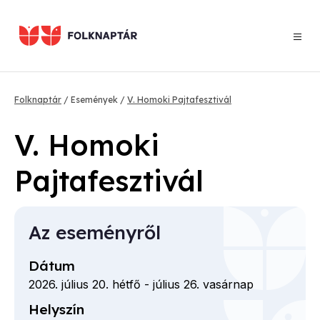
Ugrás
a
tartalomra
Morzsa
Folknaptár
Események
V. Homoki Pajtafesztivál
V. Homoki
Pajtafesztivál
Az eseményről
Dátum
2026. július 20. hétfő
-
július 26. vasárnap
Helyszín