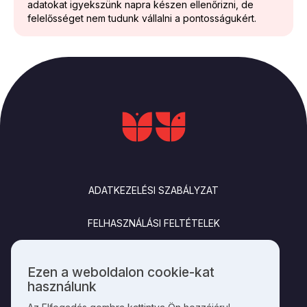
adatokat igyekszünk napra készen ellenőrizni, de
felelősséget nem tudunk vállalni a pontosságukért.
LÁBLÉC
ADATKEZELÉSI SZABÁLYZAT
FELHASZNÁLÁSI FELTÉTELEK
IMPRESSZUM
Ezen a weboldalon cookie-kat
Személyes
használunk
KAPCSOLAT
adatok