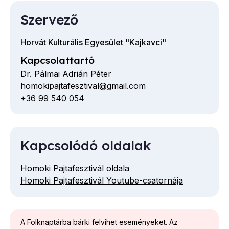
Szervező
Horvát Kulturális Egyesület "Kajkavci"
Kapcsolattartó
Dr. Pálmai Adrián Péter
homokipajtafesztival@gmail.com
E-
+36 99 540 054
Telefon
mail
cím
Kapcsolódó oldalak
Homoki Pajtafesztivál oldala
Homoki Pajtafesztivál Youtube-csatornája
A Folknaptárba bárki felvihet eseményeket. Az