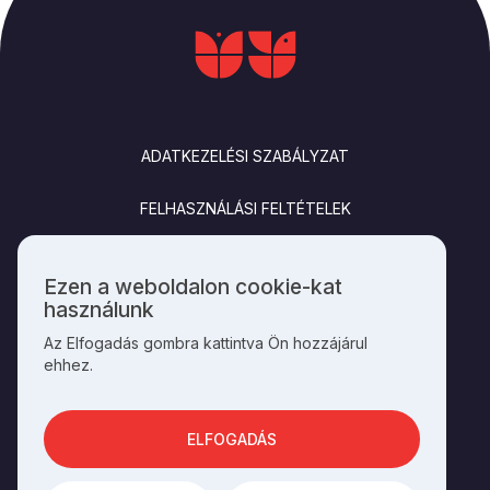
LÁBLÉC
ADATKEZELÉSI SZABÁLYZAT
FELHASZNÁLÁSI FELTÉTELEK
IMPRESSZUM
Ezen a weboldalon cookie-kat
Személyes
használunk
KAPCSOLAT
adatok
Az Elfogadás gombra kattintva Ön hozzájárul
és
ehhez.
cookie-
k
SOCIALS
használata
ELFOGADÁS