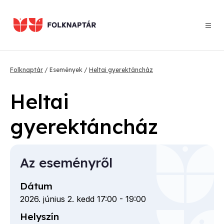
Ugrás
a
tartalomra
Morzsa
Folknaptár
Események
Heltai gyerektáncház
Heltai
gyerektáncház
Az eseményről
Dátum
2026. június 2. kedd 17:00
-
19:00
Helyszín