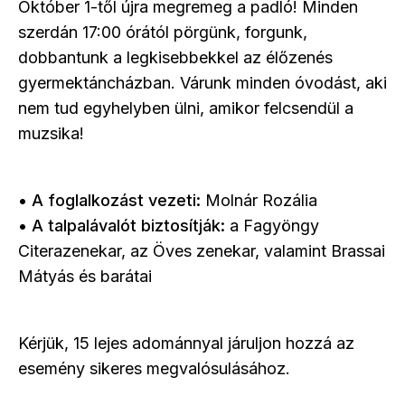
Október 1-től újra megremeg a padló! Minden
szerdán 17:00 órától pörgünk, forgunk,
dobbantunk a legkisebbekkel az élőzenés
gyermektáncházban. Várunk minden óvodást, aki
nem tud egyhelyben ülni, amikor felcsendül a
muzsika!
•
A foglalkozást vezeti:
Molnár Rozália
•
A talpalávalót biztosítják:
a Fagyöngy
Citerazenekar, az Öves zenekar, valamint Brassai
Mátyás és barátai
Kérjük, 15 lejes adománnyal járuljon hozzá az
esemény sikeres megvalósulásához.