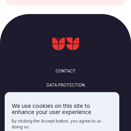
FOOTER
CONTACT
DATA PROTECTION
FELHASZNÁLÁSI FELTÉTELEK
We use cookies on this site to
Use
enhance your user experience
PUBLISHING INFO
of
By clicking the Accept button, you agree to us
personal
doing so.
data