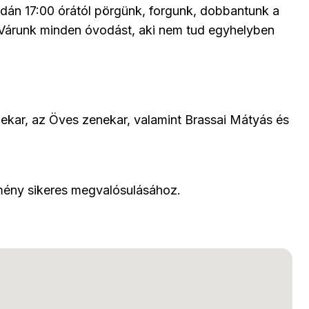
dán 17:00 órától pörgünk, forgunk, dobbantunk a
Várunk minden óvodást, aki nem tud egyhelyben
kar, az Öves zenekar, valamint Brassai Mátyás és
emény sikeres megvalósulásához.