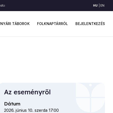
HU
EN
lotaszeg)
Kalotaszegi pár (Kalotaszeg)
Kalotaszegi pár (Kalotaszeg)
ő
Felhaszná
avigáció
fiók
NYÁRI TÁBOROK
FOLKNAPTÁRRÓL
BEJELENTKEZÉS
menüje
Az eseményről
Dátum
2026. június 10. szerda 17:00