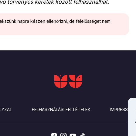
vő törvényes keretek között felhasználhat.
yekszünk napra készen ellenőrizni, de felelősséget nem
LYZAT
FELHASZNÁLÁSI FELTÉTELEK
IMPRESSZU