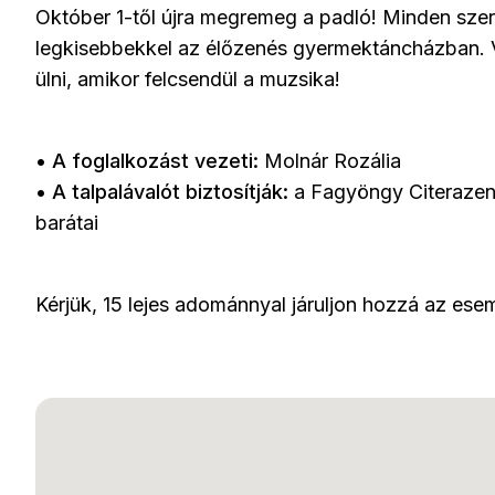
Október 1-től újra megremeg a padló! Minden szer
legkisebbekkel az élőzenés gyermektáncházban. 
ülni, amikor felcsendül a muzsika!
•
A foglalkozást vezeti:
Molnár Rozália
•
A talpalávalót biztosítják:
a Fagyöngy Citerazene
barátai
Kérjük, 15 lejes adománnyal járuljon hozzá az es