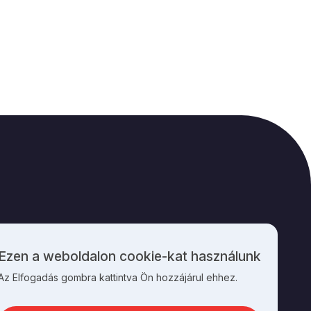
M
KAPCSOLAT
Ezen a weboldalon cookie-kat használunk
Személyes
Az Elfogadás gombra kattintva Ön hozzájárul ehhez.
adatok
és
cookie-