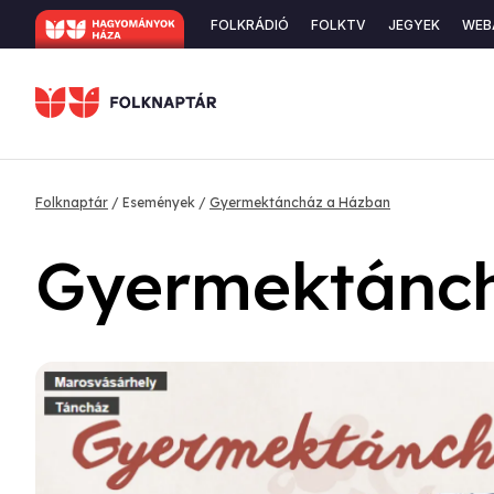
Ugrás
Secondary
FOLKRÁDIÓ
FOLKTV
JEGYEK
WEB
a
navigation
tartalomra
Morzsa
Folknaptár
Események
Gyermektáncház a Házban
Gyermektánc