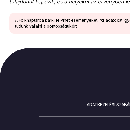
tulajdonát képezik, és amelyeket az érvényben le
A Folknaptárba bárki felvihet eseményeket. Az adatokat ig
tudunk vállalni a pontosságukért.
LÁBLÉC
ADATKEZELÉSI SZABÁ