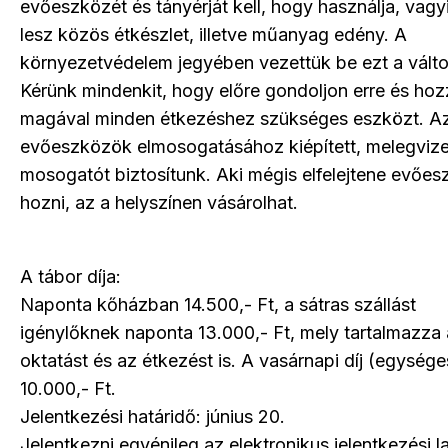
evőeszközét és tányérját kell, hogy használja, vag
lesz közös étkészlet, illetve műanyag edény. A
környezetvédelem jegyében vezettük be ezt a válto
Kérünk mindenkit, hogy előre gondoljon erre és ho
magával minden étkezéshez szükséges eszközt. A
evőeszközök elmosogatásához kiépített, melegviz
mosogatót biztosítunk. Aki mégis elfelejtene evőes
hozni, az a helyszínen vásárolhat.
A tábor díja:
Naponta kőházban 14.500,- Ft, a sátras szállást
igénylőknek naponta 13.000,- Ft, mely tartalmazza
oktatást és az étkezést is. A vasárnapi díj (egység
10.000,- Ft.
Jelentkezési határidő: június 20.
Jelentkezni egyénileg az elektronikus jelentkezési l