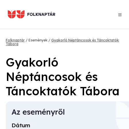
Ugrás
a
tartalomra
Morzsa
Folknaptár
Események
Gyakorló Néptáncosok és Táncoktatók
Tábora
Gyakorló
Néptáncosok és
Táncoktatók Tábora
Az eseményről
Dátum