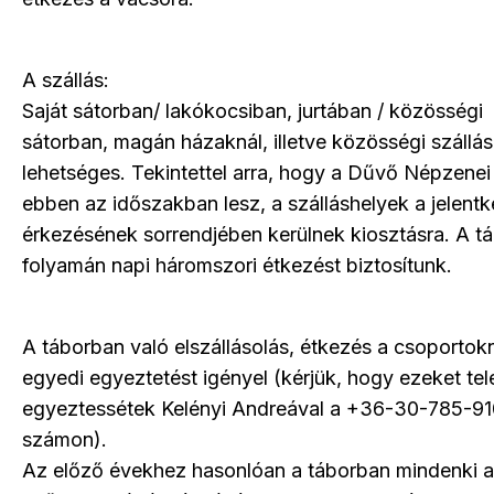
A szállás:
Saját sátorban/ lakókocsiban, jurtában / közösségi
sátorban, magán házaknál, illetve közösségi szállá
lehetséges. Tekintettel arra, hogy a Dűvő Népzenei
ebben az időszakban lesz, a szálláshelyek a jelent
érkezésének sorrendjében kerülnek kiosztásra. A t
folyamán napi háromszori étkezést biztosítunk.
A táborban való elszállásolás, étkezés a csoportok
egyedi egyeztetést igényel (kérjük, hogy ezeket te
egyeztessétek Kelényi Andreával a +36-30-785-9
számon).
Az előző évekhez hasonlóan a táborban mindenki a