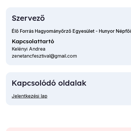
Szervező
Élő Forrás Hagyományőrző Egyesület - Hunyor Népfői
Kapcsolattartó
Kelényi Andrea
zenetancfesztival@gmail.com
E-
mail
cím
Kapcsolódó oldalak
Jelentkezési lap