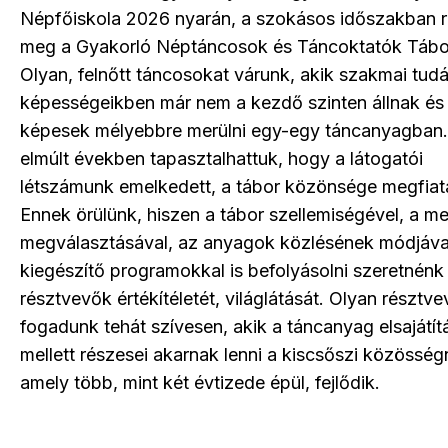
Népfőiskola 2026 nyarán, a szokásos időszakban 
meg a Gyakorló Néptáncosok és Táncoktatók Tábo
Olyan, felnőtt táncosokat várunk, akik szakmai tud
képességeikben már nem a kezdő szinten állnak és
képesek mélyebbre merülni egy-egy táncanyagban
elmúlt években tapasztalhattuk, hogy a látogatói
létszámunk emelkedett, a tábor közönsége megfiata
Ennek örülünk, hiszen a tábor szellemiségével, a m
megválasztásával, az anyagok közlésének módjáva
kiegészítő programokkal is befolyásolni szeretnénk
résztvevők értékítéletét, világlátását. Olyan résztv
fogadunk tehát szívesen, akik a táncanyag elsajátít
mellett részesei akarnak lenni a kiscsőszi közösség
amely több, mint két évtizede épül, fejlődik.