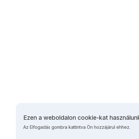
Ezen a weboldalon cookie-kat használun
Személyes
Az Elfogadás gombra kattintva Ön hozzájárul ehhez.
adatok
és