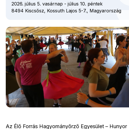
2026. július 5. vasárnap
-
július 10. péntek
8494
Kiscsősz,
Kossuth Lajos
5-7.,
Magyarország
Az Élő Forrás Hagyományőrző Egyesület – Hunyor