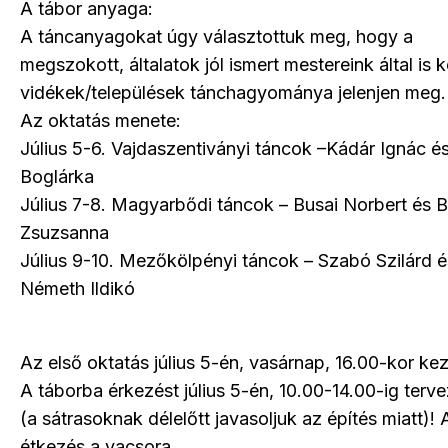
A tábor anyaga:
A táncanyagokat úgy választottuk meg, hogy a
megszokott, általatok jól ismert mestereink által is 
vidékek/települések tánchagyománya jelenjen meg.
Az oktatás menete:
Július 5-6. Vajdaszentiványi táncok –Kádár Ignác é
Boglárka
Július 7-8. Magyarbődi táncok – Busai Norbert és B
Zsuzsanna
Július 9-10. Mezőkölpényi táncok – Szabó Szilárd é
Németh Ildikó
Az első oktatás július 5-én, vasárnap, 16.00-kor ke
A táborba érkezést július 5-én, 10.00-14.00-ig terv
(a sátrasoknak délelőtt javasoljuk az építés miatt)! 
étkezés a vacsora.