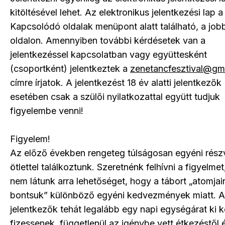
kitöltésével lehet. Az elektronikus jelentkezési lap a
Kapcsolódó oldalak menüpont alatt található, a job
oldalon. Amennyiben további kérdésetek van a
jelentkezéssel kapcsolatban vagy együttesként
(csoportként) jelentkeztek a
zenetancfesztival@gm
címre írjatok. A jelentkezést 18 év alatti jelentkezők
esetében csak a szülői nyilatkozattal együtt tudjuk
figyelembe venni!
Figyelem!
Az előző években rengeteg túlságosan egyéni részv
ötlettel találkoztunk. Szeretnénk felhívni a figyelme
nem látunk arra lehetőséget, hogy a tábort „atomjai
bontsuk” különböző egyéni kedvezmények miatt. A
jelentkezők tehát legalább egy napi egységárat ki k
fizessenek, függetlenül az igénybe vett étkezéstől 