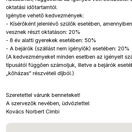
oktatási időtartamtól.
Igénybe vehető kedvezmények:
- Kísérőként jelenlévő szülők esetében, amennyibe
vesznek részt oktatáson: 20%
- 8 év alatti gyerekek esetében: 50%
- A bejárók (szállást nem igénylők) esetében: 20%
(A kedvezményeket minden esetben az igényelt szá
típusától függően számoljuk, illetve a bejárók eset
„kőházas” részvételi díjból.)
Szeretettel várunk benneteket!
A szervezők nevében, üdvözlettel:
Kovács Norbert Cimbi