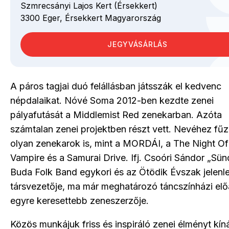
Szmrecsányi Lajos Kert (Érsekkert)
3300
Eger,
Érsekkert
Magyarország
JEGYVÁSÁRLÁS
A páros tagjai duó felállásban játsszák el kedvenc
népdalaikat. Nóvé Soma 2012-ben kezdte zenei
pályafutását a Middlemist Red zenekarban. Azóta
számtalan zenei projektben részt vett. Nevéhez fű
olyan zenekarok is, mint a MORDÁI, a The Night O
Vampire és a Samurai Drive. Ifj. Csoóri Sándor „Sünd
Buda Folk Band egykori és az Ötödik Évszak jelenle
társvezetője, ma már meghatározó táncszínházi el
egyre keresettebb zeneszerzője.
Közös munkájuk friss és inspiráló zenei élményt kíná