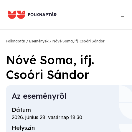
Ugrás
a
tartalomra
Morzsa
Folknaptár
Események
Nóvé Soma, ifj. Csoóri Sándor
Nóvé Soma, ifj.
Csoóri Sándor
Az eseményről
Dátum
2026. június 28. vasárnap 18:30
Helyszín