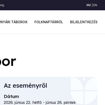
HU
EN
íg voltam (Gyimes)
Én Istenem, de víg voltam (Gyimes)
Én Istenem, de 
ő
Felhaszná
avigáció
fiók
NYÁRI TÁBOROK
FOLKNAPTÁRRÓL
BEJELENTKEZÉS
menüje
bor
Az eseményről
Dátum
2026. június 22. hétfő
-
június 26. péntek