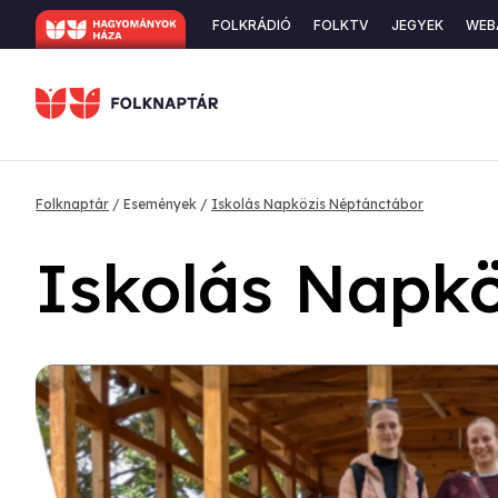
Ugrás
Secondary
FOLKRÁDIÓ
FOLKTV
JEGYEK
WEB
a
navigation
tartalomra
Morzsa
Folknaptár
Események
Iskolás Napközis Néptánctábor
Iskolás Napk