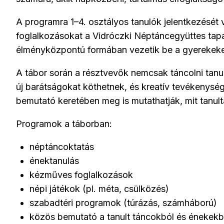
A programra 1–4. osztályos tanulók jelentkezését
foglalkozásokat a Vidróczki Néptáncegyüttes tapasz
élményközpontú formában vezetik be a gyerekeket 
A tábor során a résztvevők nemcsak táncolni ta
új barátságokat köthetnek, és kreatív tevékenysé
bemutató keretében meg is mutathatják, mit tanult
Programok a táborban:
néptáncoktatás
énektanulás
kézműves foglalkozások
népi játékok (pl. méta, csülközés)
szabadtéri programok (túrázás, számháború)
közös bemutató a tanult táncokból és énekekb