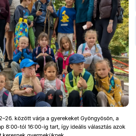
22–26. között várja a gyerekeket Gyöngyösön, a
:00-tól 16:00-ig tart, így ideális választás azok
ot keresnek gyermeküknek.