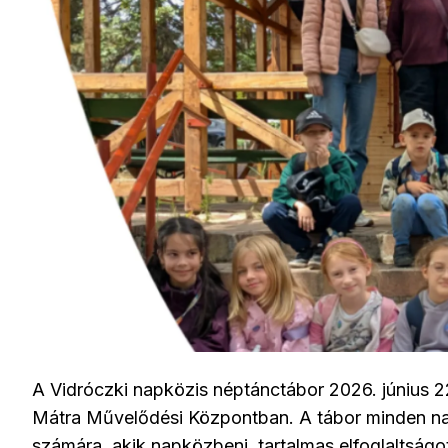
A Vidróczki napközis néptánctábor 2026. június 
Mátra Művelődési Központban. A tábor minden nap 8
számára, akik napközbeni, tartalmas elfoglaltság