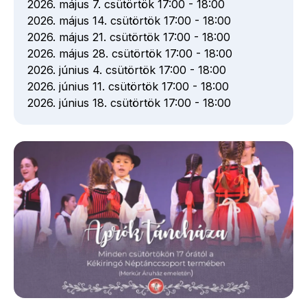
2026. május 7. csütörtök 17:00
-
18:00
2026. május 14. csütörtök 17:00
-
18:00
2026. május 21. csütörtök 17:00
-
18:00
2026. május 28. csütörtök 17:00
-
18:00
2026. június 4. csütörtök 17:00
-
18:00
2026. június 11. csütörtök 17:00
-
18:00
2026. június 18. csütörtök 17:00
-
18:00